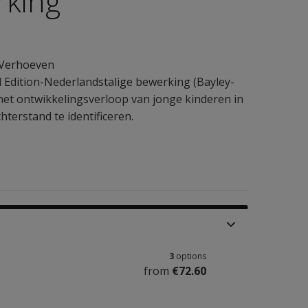
rking
. Verhoeven
 Edition-Nederlandstalige bewerking (Bayley-
 het ontwikkelingsverloop van jonge kinderen in
terstand te identificeren.
3
options
from
€72.60