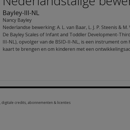
Nederlandstalige bewe
Bayley-III-NL
Nancy Bayley
Nederlandse bewerking: A. L. van Baar, L. J. P. Steenis & M
De Bayley Scales of Infant and Toddler Development-Third
III-NL), opvolger van de BSID-II-NL, is een instrument om
kaart te brengen en om kinderen met een ontwikkelingsach
digitale credits, abonnementen & licenties
digitale credits, abonnementen & licenties 3 options from €72.60