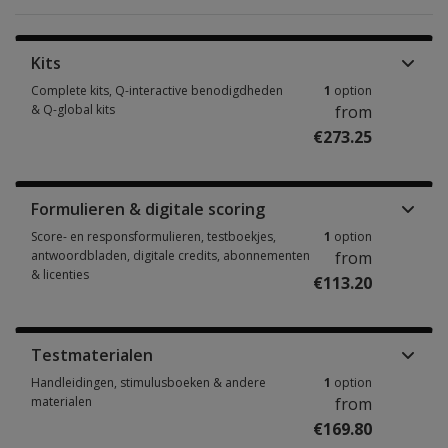
Kits
Complete kits, Q-interactive benodigdheden
1
option
& Q-global kits
from
€273.25
Complete kits, Q-interactive benodigdheden & Q-global kits 1 option fro
Formulieren & digitale scoring
Score- en responsformulieren, testboekjes,
1
option
antwoordbladen, digitale credits, abonnementen
from
& licenties
€113.20
Score- en responsformulieren, testboekjes, antwoordbladen, digitale cre
Testmaterialen
Handleidingen, stimulusboeken & andere
1
option
materialen
from
€169.80