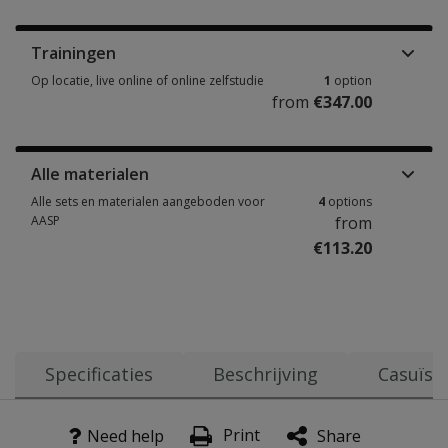
Handleidingen, stimulusboeken & andere materialen 1 option from €169.
Trainingen
Op locatie, live online of online zelfstudie
1
option
from
€347.00
Op locatie, live online of online zelfstudie 1 option from €347.00
Alle materialen
Alle sets en materialen aangeboden voor
4
options
AASP
from
€113.20
Alle sets en materialen aangeboden voor AASP 4 options from €113.20
Specificaties
Beschrijving
Casuïst
Casus AASP
Leeftijdsbereik:
Doel
Vanaf 11 jaar
Print
Need help
Share
Geeft een beeld van de sensorische prikkelverwerking van