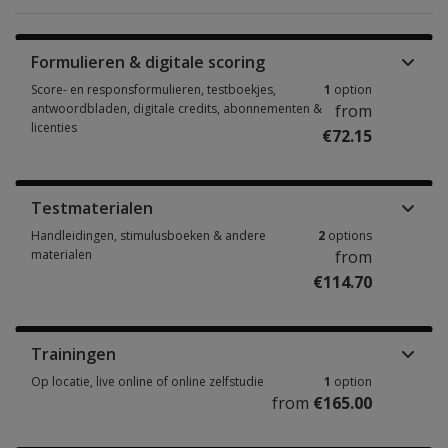
Formulieren & digitale scoring
Score- en responsformulieren, testboekjes,
1
option
antwoordbladen, digitale credits, abonnementen &
from
licenties
€72.15
Score- en responsformulieren, testboekjes, antwoordbladen, digitale cre
Testmaterialen
Handleidingen, stimulusboeken & andere
2
options
materialen
from
€114.70
Handleidingen, stimulusboeken & andere materialen 2 options from €114
Trainingen
Op locatie, live online of online zelfstudie
1
option
from
€165.00
Op locatie, live online of online zelfstudie 1 option from €165.00