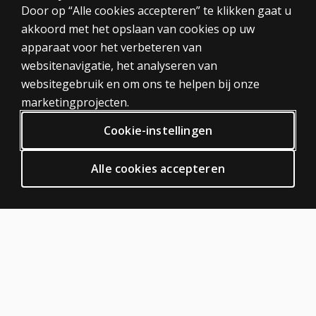
CATEGORIEËN
Door op “Alle cookies accepteren” te klikken gaat u
UCL-R Handleiding
akkoord met het opslaan van cookies op uw
UCL-R Scoreformulieren 25 stuks
Tests
UCL-R Scoresleutels (set van 6)
apparaat voor het verbeteren van
Trainingen
websitenavigatie, het analyseren van
Digitaal
websitegebruik en om ons te helpen bij onze
PRIVACY BELEID
marketingprojecten.
Privacy
Cookie-instellingen
Algemene voorwaarden
Algemene Verordening Gegevensbescherming (AVG)
Alle cookies accepteren
ODR
HULP EN SUPPORT
Neem contact met ons op
Bestelstatus
Hulp artikelen
Inloggen digitale platformen
OVER PEARSON