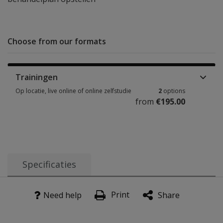
Choose from our formats
Trainingen
Op locatie, live online of online zelfstudie
2
options
from
€195.00
Op locatie, live online of online zelfstudie 2 options from €195.00
Specificaties
Print
Need help
Share