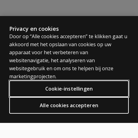
Privacy en cookies
CATEGORIEËN
Door op “Alle cookies accepteren” te klikken gaat u
akkoord met het opslaan van cookies op uw
Tests
apparaat voor het verbeteren van
Trainingen
websitenavigatie, het analyseren van
Digitaal
websitegebruik en om ons te helpen bij onze
PRIVACY BELEID
marketingprojecten.
Privacy
Cookie-instellingen
Algemene voorwaarden
Algemene Verordening Gegevensbescherming (AVG)
Alle cookies accepteren
ODR
HULP EN SUPPORT
Neem contact met ons op