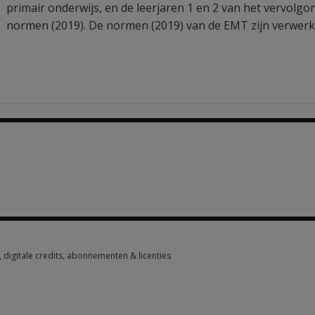
primair onderwijs, en de leerjaren 1 en 2 van het vervolgo
normen (2019). De normen (2019) van de EMT zijn verwerkt 
2 options from €154.50
digitale credits, abonnementen & licenties
digitale credits, abonnementen & licenties 2 options from €38.60