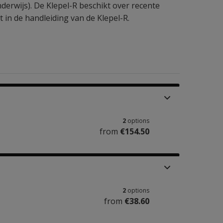
nderwijs). De Klepel-R beschikt over recente
in de handleiding van de Klepel-R.
2
options
from
€154.50
2
options
from
€38.60