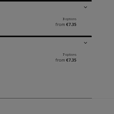
3
options
from
€7.35
7
options
from
€7.35
n de Klepel-R-woorden. Aanbevolen bij het scoren. Je kunt 
ieuwe bijlage 3.3b met halfjaarsnormen. Ook is tabel 2.2 ui