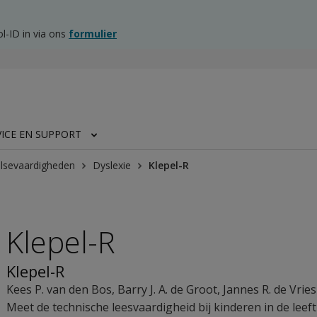
l-ID in via ons
formulier
VICE EN SUPPORT
lsevaardigheden
Dyslexie
Klepel-R
Klepel-R
Klepel-R
Kees P. van den Bos
,
Barry J. A. de Groot
,
Jannes R. de Vries
Meet de technische leesvaardigheid bij kinderen in de leefti