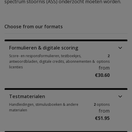
spectrum stoornis (ASS) onderzocht moeten worden.
Choose from our formats
Formulieren & digitale scoring
Score- en responsformulieren, testboekjes,
2
antwoordbladen, digitale credits, abonnementen &
options
licenties
from
€30.60
Score- en responsformulieren, testboekjes, antwoordbladen, digitale cre
Testmaterialen
Handleidingen, stimulusboeken & andere
2
options
materialen
from
€51.95
Handleidingen, stimulusboeken & andere materialen 2 options from €51.