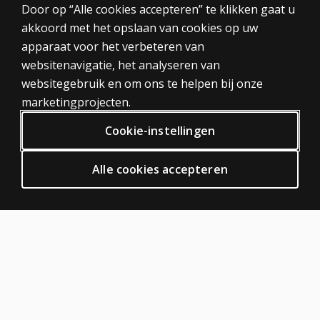
CATEGORIEËN
Door op “Alle cookies accepteren” te klikken gaat u
Vragenlijsten
akkoord met het opslaan van cookies op uw
Score-overzicht
Tests
Nakijksleutels.
apparaat voor het verbeteren van
Trainingen
websitenavigatie, het analyseren van
Digitaal
Al onze producten zijn auteursrechtelijk beschermd. Op k
websitegebruik en om ons te helpen bij onze
PRIVACY BELEID
marketingprojecten.
Privacy
Cookie-instellingen
Algemene voorwaarden
Algemene Verordening Gegevensbescherming (AVG)
Alle cookies accepteren
ODR
HULP EN SUPPORT
Neem contact met ons op
Bestelstatus
Hulp artikelen
Inloggen digitale platformen
OVER PEARSON