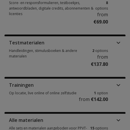
Score- en responsformulieren, testboekjes,
8
antwoordbladen, digitale credits, abonnementen &
options
licenties
from
€69.00
Score- en responsformulieren, testboekjes, antwoordbladen, digitale cre
Testmaterialen
Handleidingen, stimulusboeken & andere
2
options
materialen
from
€137.80
Handleidingen, stimulusboeken & andere materialen 2 options from €137
Trainingen
Op locatie, live online of online zelfstudie
1
option
from
€142.00
Op locatie, live online of online zelfstudie 1 option from €142.00
Alle materialen
Alle sets en materialen aangeboden voor PPVT-
15
options