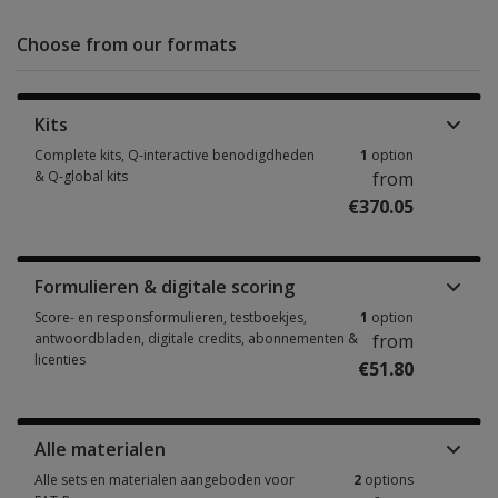
Choose from our formats
Kits
Complete kits, Q-interactive benodigdheden
1
option
& Q-global kits
from
€370.05
Complete kits, Q-interactive benodigdheden & Q-global kits 1 option fro
Formulieren & digitale scoring
Score- en responsformulieren, testboekjes,
1
option
antwoordbladen, digitale credits, abonnementen &
from
licenties
€51.80
Score- en responsformulieren, testboekjes, antwoordbladen, digitale cre
Alle materialen
Alle sets en materialen aangeboden voor
2
options