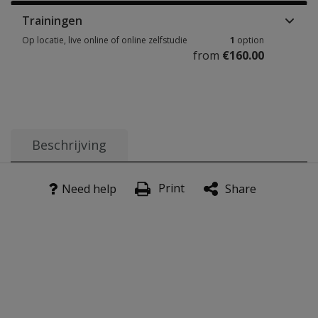
Trainingen
Op locatie, live online of online zelfstudie
1
option
from
€160.00
Op locatie, live online of online zelfstudie 1 option from €160.00
Beschrijving
Heb jij als professional ook steeds meer te maken met 
Print
Need help
Share
Waarom
zou je
deze
training
volgen?
Wat