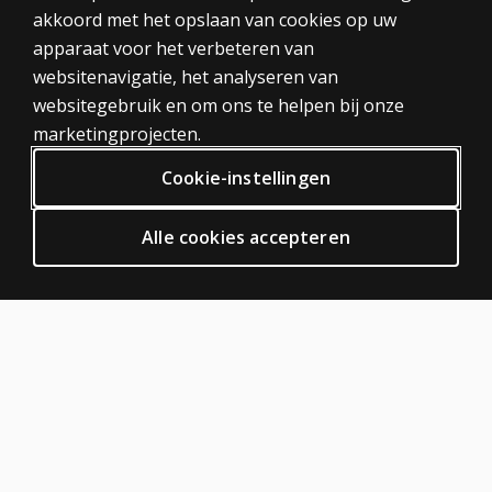
akkoord met het opslaan van cookies op uw
Tests
apparaat voor het verbeteren van
Trainingen
websitenavigatie, het analyseren van
Digitaal
websitegebruik en om ons te helpen bij onze
PRIVACY BELEID
marketingprojecten.
Privacy
Cookie-instellingen
Algemene voorwaarden
Algemene Verordening Gegevensbescherming (AVG)
Alle cookies accepteren
ODR
HULP EN SUPPORT
Neem contact met ons op
Bestelstatus
Hulp artikelen
Inloggen digitale platformen
OVER PEARSON
Over ons