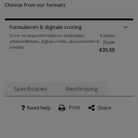
Choose from our formats
Formulieren & digitale scoring
Score- en responsformulieren, testboekjes,
1
option
antwoordbladen, digitale credits, abonnementen &
from
licenties
€35.50
Score- en responsformulieren, testboekjes, antwoordbladen, digitale cre
Specificaties
Beschrijving
Leeftijdsbereik:
Beschrijving
Vanaf 17 jaar
Print
Need help
Share
De Beck Anxiety Inventory – Nederlandse vertaling (BAI-N
Jaar van uitgave:
2015
Doelgroep
Adolescenten en volwassenen vanaf 17 jaar.