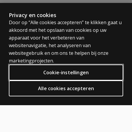
Afnametijd
Privacy en cookies
5 tot 10 minuten.
CATEGORIEËN
Door op “Alle cookies accepteren” te klikken gaat u
akkoord met het opslaan van cookies op uw
Tests
apparaat voor het verbeteren van
Al onze producten zijn auteursrechtelijk beschermd. Op k
Trainingen
websitenavigatie, het analyseren van
Digitaal
websitegebruik en om ons te helpen bij onze
PRIVACY BELEID
marketingprojecten.
Privacy
Cookie-instellingen
Algemene voorwaarden
Algemene Verordening Gegevensbescherming (AVG)
Alle cookies accepteren
ODR
HULP EN SUPPORT
Neem contact met ons op
Bestelstatus
Hulp artikelen