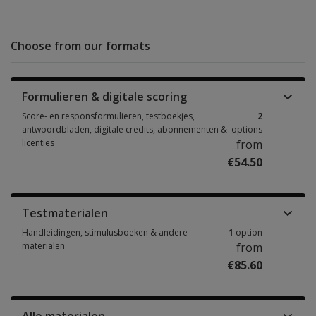
Choose from our formats
Formulieren & digitale scoring
Score- en responsformulieren, testboekjes,
2
antwoordbladen, digitale credits, abonnementen &
options
licenties
from
€54.50
Score- en responsformulieren, testboekjes, antwoordbladen, digitale cre
Testmaterialen
Handleidingen, stimulusboeken & andere
1
option
materialen
from
€85.60
Handleidingen, stimulusboeken & andere materialen 1 option from €85.6