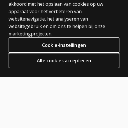
akkoord met het opslaan van cookies op uw
Tests
apparaat voor het verbeteren van
Trainingen
websitenavigatie, het analyseren van
Digitaal
websitegebruik en om ons te helpen bij onze
PRIVACY BELEID
marketingprojecten.
Privacy
Cookie-instellingen
Algemene voorwaarden
Algemene Verordening Gegevensbescherming (AVG)
Alle cookies accepteren
ODR
HULP EN SUPPORT
Neem contact met ons op
Bestelstatus
Hulp artikelen
Inloggen digitale platformen
OVER PEARSON
Over ons