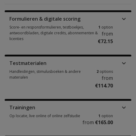
Formulieren & digitale scoring
Score- en responsformulieren, testboekjes,
1
option
antwoordbladen, digitale credits, abonnementen &
from
licenties
€72.15
Score- en responsformulieren, testboekjes, antwoordbladen, digitale cre
Testmaterialen
Handleidingen, stimulusboeken & andere
2
options
materialen
from
€114.70
Handleidingen, stimulusboeken & andere materialen 2 options from €114
Trainingen
Op locatie, live online of online zelfstudie
1
option
from
€165.00
Op locatie, live online of online zelfstudie 1 option from €165.00