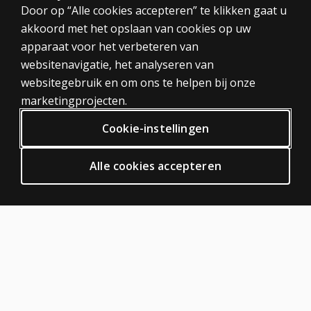
CATEGORIEËN
Door op “Alle cookies accepteren” te klikken gaat u
UCL-R Handleiding
akkoord met het opslaan van cookies op uw
UCL-R Scoreformulieren 25 stuks
Tests
UCL-R Scoresleutels (set van 6)
apparaat voor het verbeteren van
Trainingen
websitenavigatie, het analyseren van
Digitaal
websitegebruik en om ons te helpen bij onze
PRIVACY BELEID
marketingprojecten.
Privacy
Cookie-instellingen
Algemene voorwaarden
Algemene Verordening Gegevensbescherming (AVG)
Alle cookies accepteren
ODR
HULP EN SUPPORT
Neem contact met ons op
Bestelstatus
Hulp artikelen
Inloggen digitale platformen
OVER PEARSON