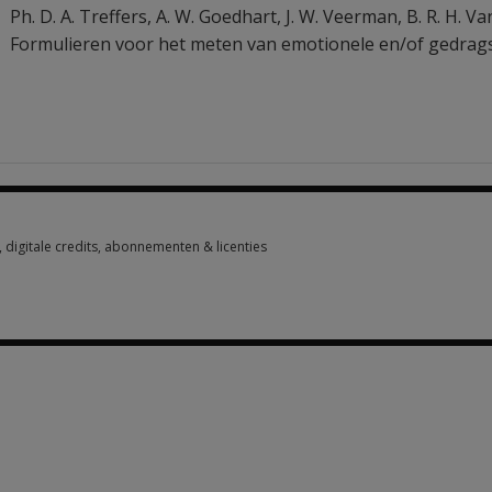
Ph. D. A. Treffers
,
A. W. Goedhart
,
J. W. Veerman
,
B. R. H. V
Formulieren voor het meten van emotionele en/of gedrag
digitale credits, abonnementen & licenties
digitale credits, abonnementen & licenties 1 option from €156.60
n from €123.60