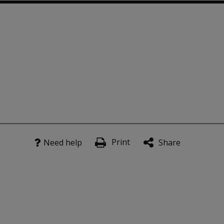
om €123.60
dolescenten
Print
Need help
Share
sproblemen bij adolescenten.
ar.