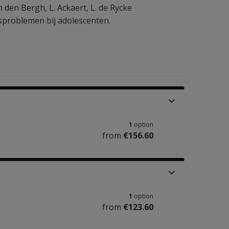
an den Bergh
,
L. Ackaert
,
L. de Rycke
sproblemen bij adolescenten.
1
option
from
€156.60
1
option
from
€123.60