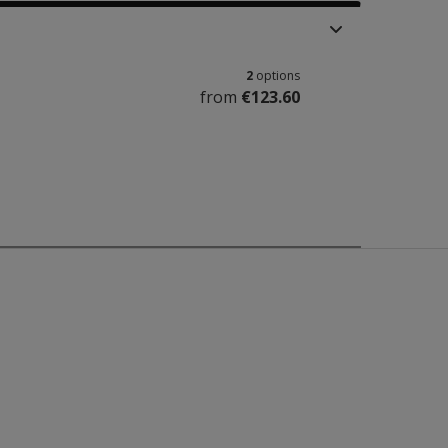
2
options
from
€123.60