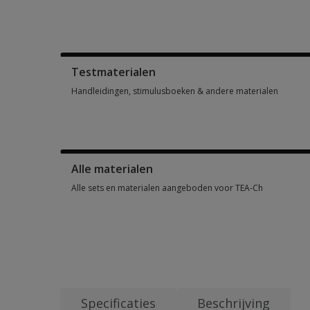
Score- en responsformulieren, testboekjes, antwoordbladen, 
Testmaterialen
Handleidingen, stimulusboeken & andere materialen
Handleidingen, stimulusboeken & andere materialen 2 optio
Alle materialen
Alle sets en materialen aangeboden voor TEA-Ch
Alle sets en materialen aangeboden voor TEA-Ch 4 options 
Specificaties
Beschrijving