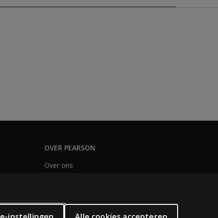
oblemen en aandachtsstoornissen in kaart te brengen. Met d
andacht, aandachtscontrole/switching en response inhibitie.
OVER PEARSON
Over ons
tevens Australische normen voor kinderen van 6-16 jaar. Kl
Nieuwsbrief
Vacatures
e-instellingen
Alle cookies accepteren