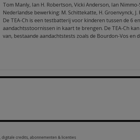
Tom Manly
,
Ian H. Robertson
,
Vicki Anderson
,
Ian Nimmo-
Nederlandse bewerking: M. Schittekatte, H. Groenvynck, J. R
De TEA-Ch is een testbatterij voor kinderen tussen de 6 
aandachtsstoornissen in kaart te brengen. De TEA-Ch kan e
van, bestaande aandachtstests zoals de Bourdon-Vos en 
1 option from €1,035.10
digitale credits, abonnementen & licenties